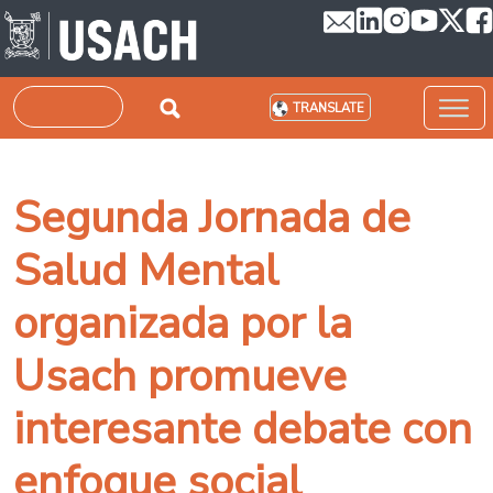
Skip to main content
Search
TRANSLATE
Segunda Jornada de
Salud Mental
organizada por la
Usach promueve
interesante debate con
enfoque social