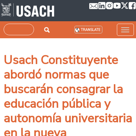
Skip to main content
Search
TRANSLATE
Usach Constituyente
abordó normas que
buscarán consagrar la
educación pública y
autonomía universitaria
en la nueva