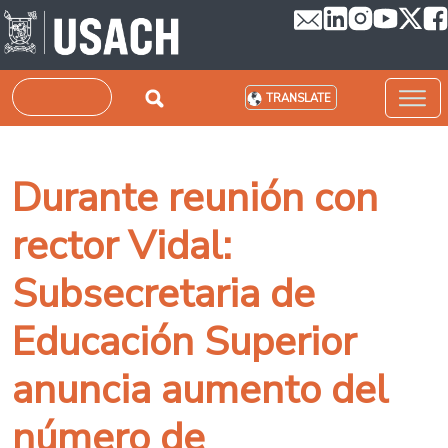
Skip to main content
Search
TRANSLATE
Durante reunión con
rector Vidal:
Subsecretaria de
Educación Superior
anuncia aumento del
número de