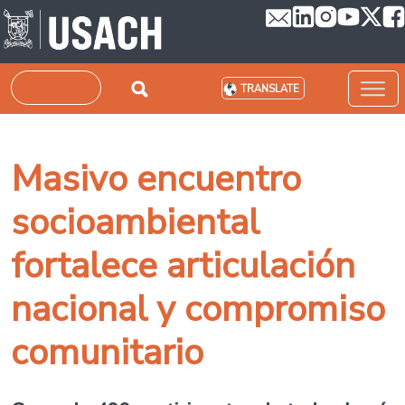
Skip to main content
Search
TRANSLATE
Masivo encuentro
socioambiental
fortalece articulación
nacional y compromiso
comunitario