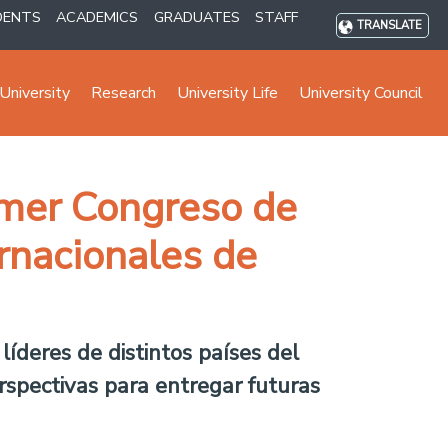
DENTS
ACADEMICS
GRADUATES
STAFF
TRANSLATE
University
Research
University Life
University Council
imer Congreso de
rnacionales de
íderes de distintos países del
rspectivas para entregar futuras