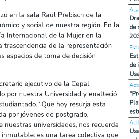
Aca
zó en la sala Raúl Prebisch de la
Dra
ómico y social de nuestra región. En la
de 
ía Internacional de la Mujer en la
20
a trascendencia de la representación
Est
tes espacios de toma de decisión
Est
de 
Us
retario ejecutivo de la Cepal,
Act
o por nuestra Universidad y enalteció
"Pr
Pla
studiantado.
“Que hoy resurja esta
est
sada por jóvenes de postgrado,
Act
e nuestras universidades, nos recuerda
Usa
a inmutable: es una tarea colectiva que