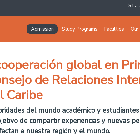
STU
Navegación principal
Admission
Study Programs
Faculties
Our 
cooperación global en Pr
nsejo de Relaciones Inte
l Caribe
ridades del mundo académico y estudiantes l
bjetivo de compartir experiencias y nuevas pe
fectan a nuestra región y el mundo.