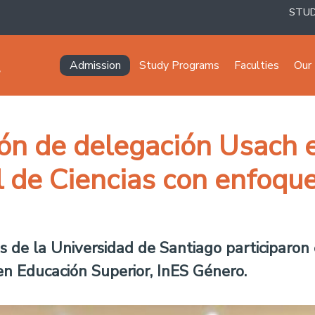
STU
Navegación principal
Admission
Study Programs
Faculties
Our 
ión de delegación Usach 
 de Ciencias con enfoqu
s de la Universidad de Santiago participaron e
n Educación Superior, InES Género.