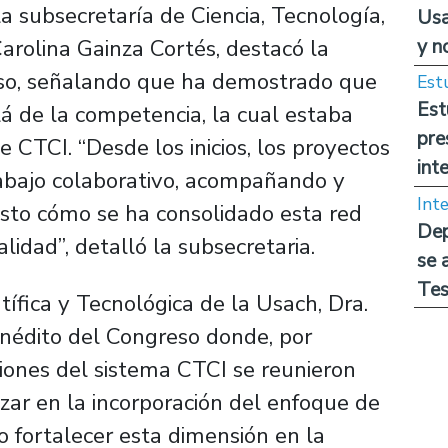
a subsecretaría de Ciencia, Tecnología,
Usa
y n
arolina Gainza Cortés, destacó la
reso, señalando que ha demostrado que
Est
Est
lá de la competencia, la cual estaba
pre
 CTCI. “Desde los inicios, los proyectos
int
abajo colaborativo, acompañando y
Int
visto cómo se ha consolidado esta red
Dep
idad”, detalló la subsecretaria.
se 
Tes
tífica y Tecnológica de la Usach, Dra.
 inédito del Congreso donde, por
ciones del sistema CTCI se reunieron
zar en la incorporación del enfoque de
o fortalecer esta dimensión en la