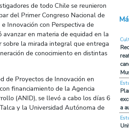
stigadores de todo Chile se reunieron
ipar del Primer Congreso Nacional de
Má
o e Innovación con Perspectiva de
ó avanzar en materia de equidad en la
Cul
ar sobre la mirada integral que entrega
Rec
neración de conocimiento en distintas
rea
can
Mus
Red de Proyectos de Innovación en
Est
 con financiamiento de la Agencia
Pla
ollo (ANID), se llevó a cabo los días 6
exc
e Talca y la Universidad Autónoma de
a a
Est
Uni