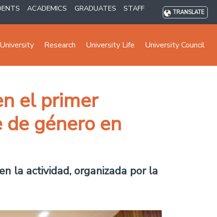
DENTS
ACADEMICS
GRADUATES
STAFF
TRANSLATE
University
Research
University Life
University Council
en el primer
e de género en
n la actividad, organizada por la