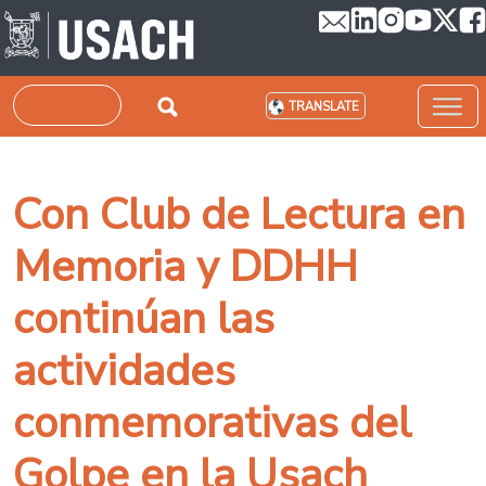
Skip to main content
Search
TRANSLATE
Con Club de Lectura en
Memoria y DDHH
continúan las
actividades
conmemorativas del
Golpe en la Usach