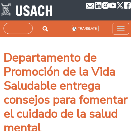
Skip to main content
Search
TRANSLATE
Departamento de
Promoción de la Vida
Saludable entrega
consejos para fomentar
el cuidado de la salud
mental