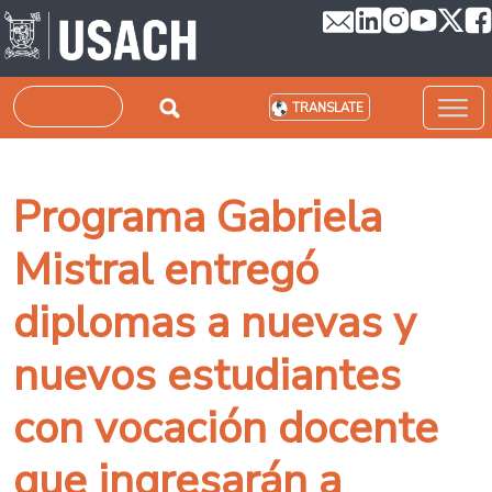
Skip to main content
Search
TRANSLATE
Programa Gabriela
Mistral entregó
diplomas a nuevas y
nuevos estudiantes
con vocación docente
que ingresarán a