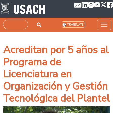
Skip to main content
Search
TRANSLATE
Acreditan por 5 años al
Programa de
Licenciatura en
Organización y Gestión
Tecnológica del Plantel