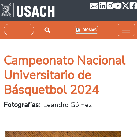
Pasar al contenido principal
Buscar
IDIOMAS
Campeonato Nacional
Universitario de
Básquetbol 2024
Fotografías
Leandro Gómez