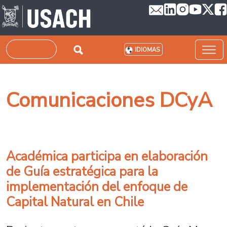
Pasar al contenido principal
Buscar
IDIOMAS
Comunicaciones DCyA
Académica participa en elaboración
de Guía estratégica para la
implementación del enfoque de
Capital Natural en Chile