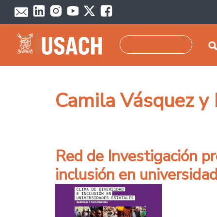
Pasar al contenido principal
Buscar
Camila Vásquez y 
Red de Investigación pr
inclusión en universida