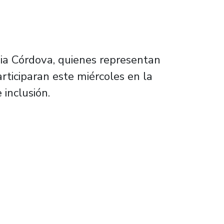
dia Córdova, quienes representan
rticiparan este miércoles en la
 inclusión.
lturalidad e inclusión en universidades estat