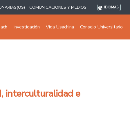
ONARIAS(OS)
COMUNICACIONES Y MEDIOS
IDIOMAS
sach
Investigación
Vida Usachina
Consejo Universitario
 interculturalidad e