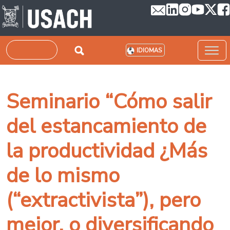
Pasar al contenido principal
Buscar
IDIOMAS
Seminario “Cómo salir
del estancamiento de
la productividad ¿Más
de lo mismo
(“extractivista”), pero
mejor, o diversificando