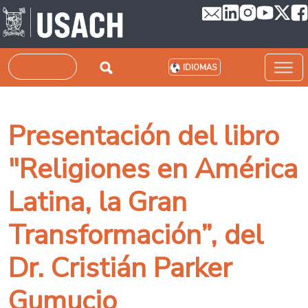
Pasar al contenido principal
Buscar
IDIOMAS
Presentación del libro
"Religiones en América
Latina, la Gran
Transformación”, del
Dr. Cristián​ Parker
Gumucio