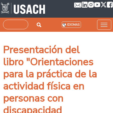
Pasar al contenido principal
Buscar
IDIOMAS
Presentación del
libro "Orientaciones
para la práctica de la
actividad física en
personas con
discapacidad