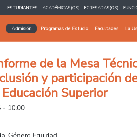
ESTUDIANTES
ACADÉMICAS(OS)
EGRESADAS(OS)
FUNCI
Navegación principal
Admisión
Programas de Estudio
Facultades
La U
nforme de la Mesa Técnic
clusión y participación d
 Educación Superior
 - 10:00
ida, Género Equidad