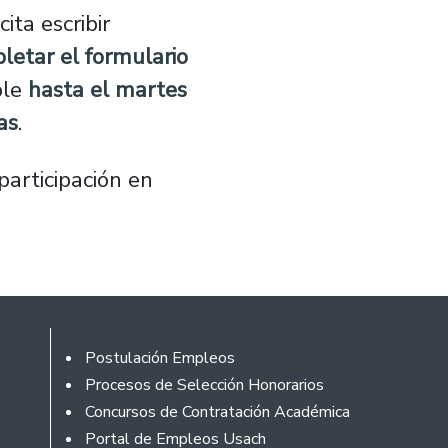
ita escribir
letar el
formulario
ble
hasta el martes
as
.
participación en
Footer
Postulación Empleos
Procesos de Selección Honorarios
Concursos de Contratación Académica
Portal de Empleos Usach