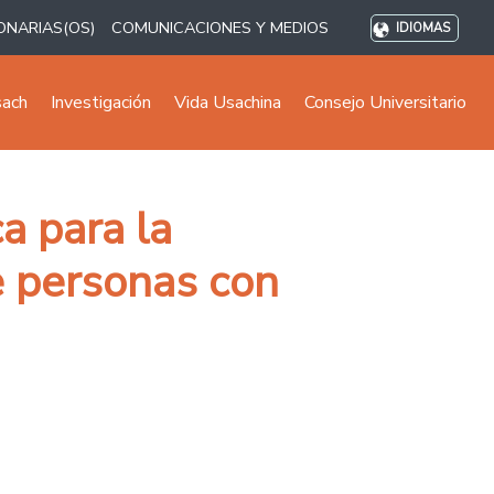
ONARIAS(OS)
COMUNICACIONES Y MEDIOS
IDIOMAS
sach
Investigación
Vida Usachina
Consejo Universitario
a para la
e personas con