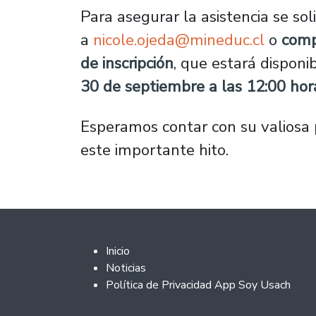
Para asegurar la asistencia se solic
a
nicole.ojeda@mineduc.cl
o
comp
de inscripción
, que estará disponi
30 de septiembre a las 12:00 hor
Esperamos contar con su valiosa 
este importante hito.
Footer 2
Inicio
Noticias
Política de Privacidad App Soy Usach