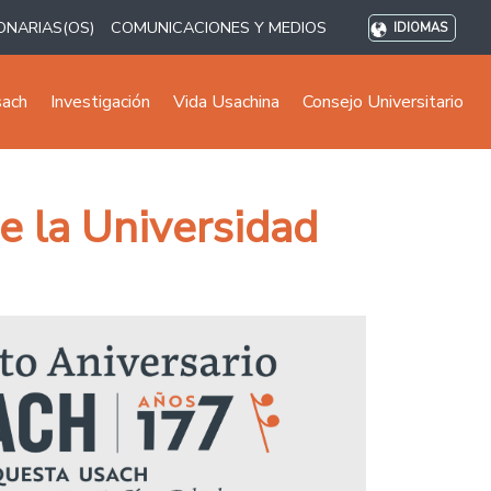
ONARIAS(OS)
COMUNICACIONES Y MEDIOS
IDIOMAS
sach
Investigación
Vida Usachina
Consejo Universitario
e la Universidad