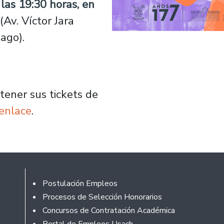
 las 19:30 horas, en
(Av. Víctor Jara
ago).
tener sus tickets de
 enlace
.
Footer
Postulación Empleos
Procesos de Selección Honorarios
Concursos de Contratación Académica