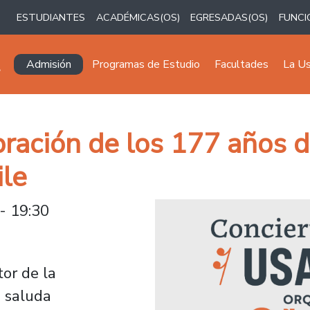
ESTUDIANTES
ACADÉMICAS(OS)
EGRESADAS(OS)
FUNCI
Navegación principal
Admisión
Programas de Estudio
Facultades
La U
ración de los 177 años d
ile
 - 19:30
tor de la
, saluda