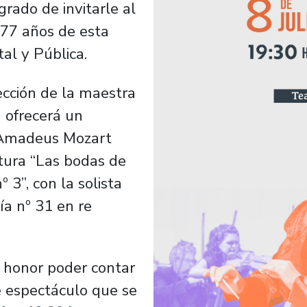
rado de invitarle al
177 años de esta
al y Pública.
ección de la maestra
 ofrecerá un
 Amadeus Mozart
tura “Las bodas de
º 3”, con la solista
ía nº 31 en re
 honor poder contar
e espectáculo que se