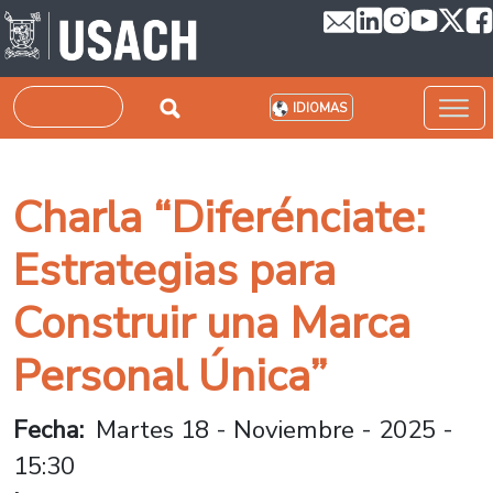
Pasar al contenido principal
Buscar
IDIOMAS
Charla “Diferénciate:
Estrategias para
Construir una Marca
Personal Única”
Fecha
Martes 18 - Noviembre - 2025 -
15:30