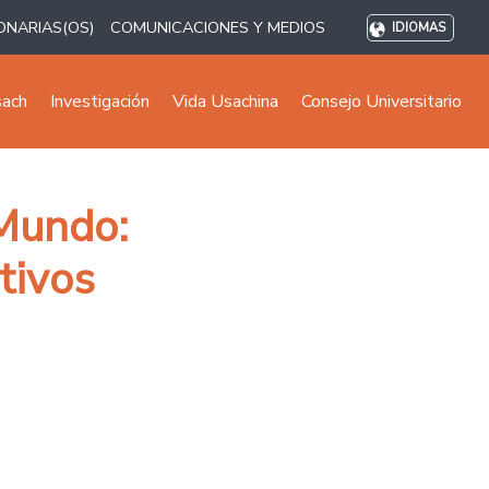
ONARIAS(OS)
COMUNICACIONES Y MEDIOS
IDIOMAS
sach
Investigación
Vida Usachina
Consejo Universitario
 Mundo:
tivos