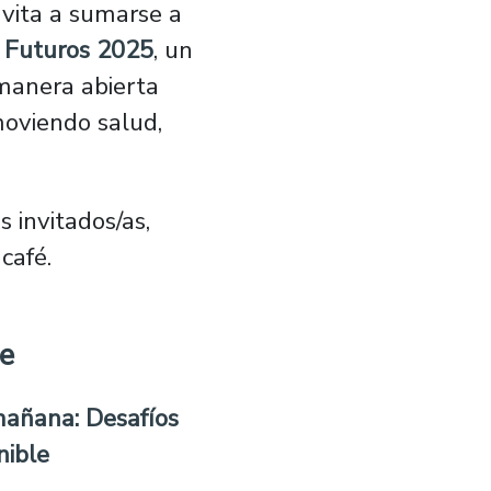
nvita a sumarse a
s Futuros 2025
, un
manera abierta
moviendo salud,
 invitados/as,
café.
re
mañana: Desafíos
nible