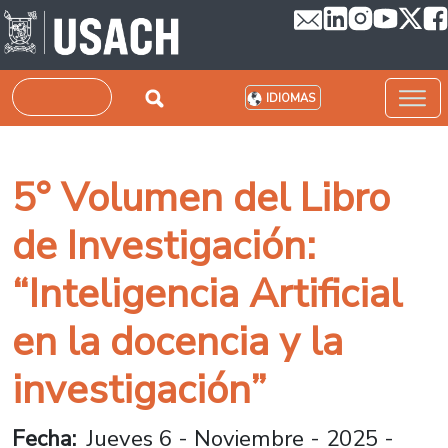
Pasar al contenido principal
Buscar
IDIOMAS
5° Volumen del Libro
de Investigación:
“Inteligencia Artificial
en la docencia y la
investigación”
Fecha
Jueves 6 - Noviembre - 2025 -