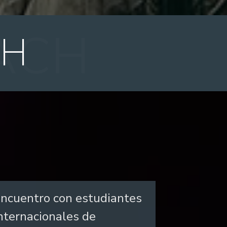
CH
ncuentro con estudiantes
nternacionales de