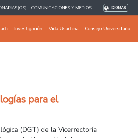
ONARIAS(OS)
COMUNICACIONES Y MEDIOS
IDIOMAS
sach
Investigación
Vida Usachina
Consejo Universitario
logías para el
lógica (DGT) de la Vicerrectoría