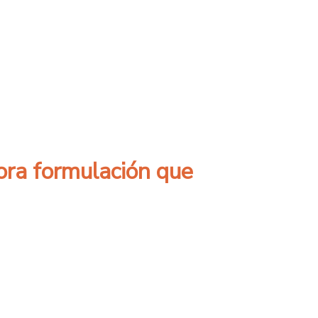
fortalecer proyectos y postulación a concu
dora formulación que