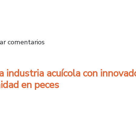
estacan apoyo de programa Puente DGT para 
ar comentarios
la industria acuícola con innova
idad en peces