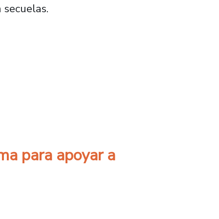
n secuelas.
ilizar diagnóstico de accidentes cerebrovascu
ma para apoyar a