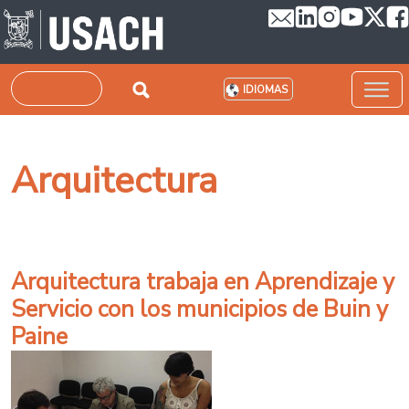
Pasar al contenido principal
Buscar
IDIOMAS
Arquitectura
Arquitectura trabaja en Aprendizaje y
Servicio con los municipios de Buin y
Paine