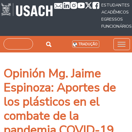
Passar para o conteúdo principal
ESTUDANTES
ACADÊMICOS
EGRESSOS
FUNCIONÁRIOS
Pesquisar
TRADUÇÃO
Opinión Mg. Jaime
Espinoza: Aportes de
los plásticos en el
combate de la
pandemia COVID-19