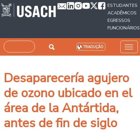
Passar para o conteúdo principal
ESTUDANTES
ACADÊMICOS
EGRESSOS
FUNCIONÁRIOS
Pesquisar
TRADUÇÃO
Desaparecería agujero
de ozono ubicado en el
área de la Antártida,
antes de fin de siglo