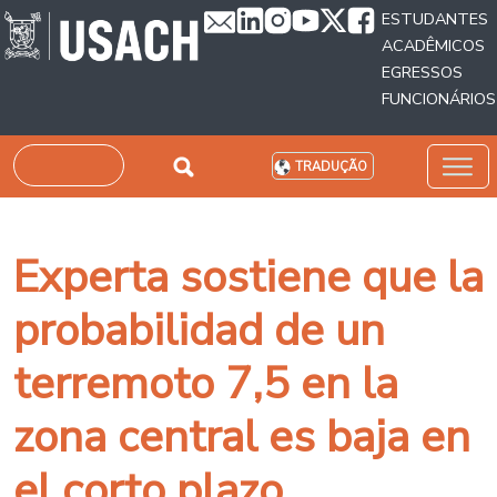
Passar para o conteúdo principal
ESTUDANTES
ACADÊMICOS
EGRESSOS
FUNCIONÁRIOS
Pesquisar
TRADUÇÃO
Experta sostiene que la
probabilidad de un
terremoto 7,5 en la
zona central es baja en
el corto plazo