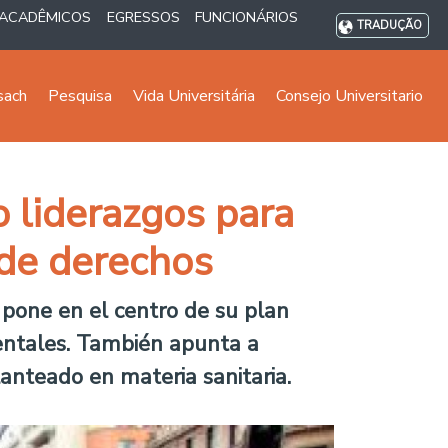
ACADÊMICOS
EGRESSOS
FUNCIONÁRIOS
TRADUÇÃO
sach
Pesquisa
Vida Universitária
Consejo Universitario
 liderazgos para
 de derechos
 pone en el centro de su plan
entales. También apunta a
lanteado en materia sanitaria.