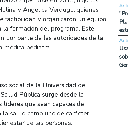
menzó a gestarse en 2015, bajo los
Act
 Molina y Angélica Verdugo, quienes
"Pr
e factibilidad y organizaron un equipo
Pla
a la formación del programa. Este
est
n por parte de las autoridades de la
Act
la médica pediatra.
Usa
sob
Ge
 social de la Universidad de
n Salud Pública surge desde la
s líderes que sean capaces de
a la salud como uno de carácter
ienestar de las personas.