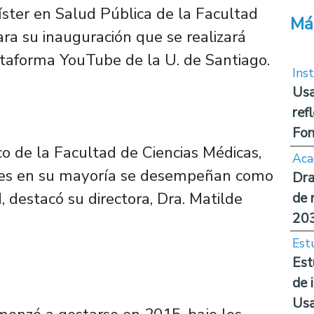
ster en Salud Pública de la Facultad
Má
ra su inauguración que se realizará
lataforma YouTube de la U. de Santiago.
Inst
Usa
ref
Fon
o de la Facultad de Ciencias Médicas,
Aca
enes en su mayoría se desempeñan como
Dra
, destacó su directora, Dra. Matilde
de 
20
Est
Est
de 
Us