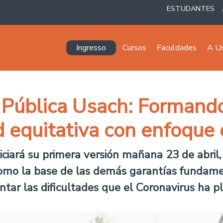
ESTUDANTES
Navegación principal
Ingresso
Cursos
Faculdades
A U
 Pública Usach: Formando
d equitativa con enfoque
ciará su primera versión mañana 23 de abril,
 como la base de las demás garantías fundam
entar las dificultades que el Coronavirus ha p