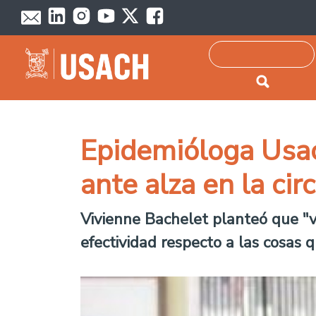
Passar para o conteúdo principal
Pesquisar
Epidemióloga Usach
ante alza en la cir
Vivienne Bachelet planteó que "
efectividad respecto a las cosas q