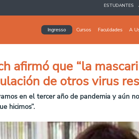
ESTUDANTES
Navegación principal
Ingresso
Cursos
Faculdades
A U
 afirmó que “la mascaril
culación de otros virus re
vamos en el tercer año de pandemia y aún no
ue hicimos”.