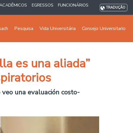
ACADÊMICOS
EGRESSOS
FUNCIONÁRIOS
TRADUÇÃO
sach
Pesquisa
Vida Universitária
Consejo Universitario
la es una aliada”
spiratorios
 veo una evaluación costo-