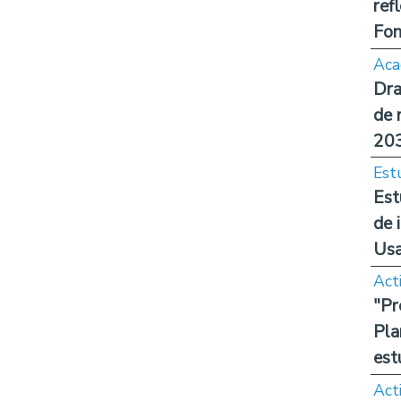
ref
Fon
Aca
Dra
de 
20
Est
Est
de 
Us
Act
"Pr
Pla
est
Act