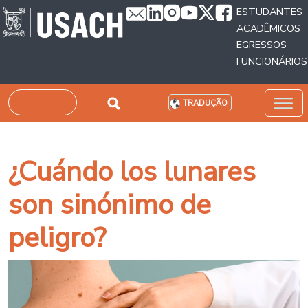
Passar para o conteúdo principal
ESTUDANTES
ACADÊMICOS
EGRESSOS
FUNCIONÁRIOS
Pesquisar
TRADUÇÃO
¿Cuándo los lunares
son sinónimo de
peligro?