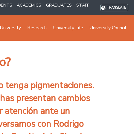
DENTS
ACADEMICS
GRADUATES
STAFF
TRANSLATE
University
Research
University Life
University Council
o?
o tenga pigmentaciones.
chas presentan cambios
r atención ante un
versamos con Rodrigo