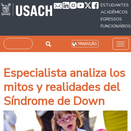
Passar para o conteúdo principal
ESTUDANTES
ACADÊMICOS
EGRESSOS
FUNCIONÁRIOS
Pesquisar
TRADUÇÃO
Especialista analiza los
mitos y realidades del
Síndrome de Down