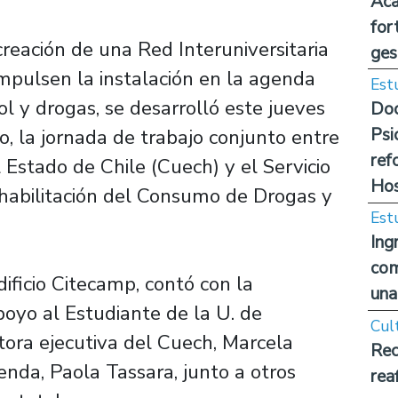
Aca
for
creación de una Red Interuniversitaria
ges
impulsen la instalación en la agenda
Est
ol y drogas, se desarrolló este jueves
Doc
Psi
o, la jornada de trabajo conjunto entre
ref
 Estado de Chile (Cuech) y el Servicio
Hos
habilitación del Consumo de Drogas y
Est
Ing
com
dificio Citecamp, contó con la
una
Apoyo al Estudiante de la U. de
Cul
ctora ejecutiva del Cuech, Marcela
Rec
enda, Paola Tassara, junto a otros
rea