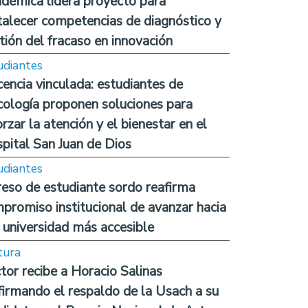
démica lidera proyecto para
talecer competencias de diagnóstico y
tión del fracaso en innovación
udiantes
encia vinculada: estudiantes de
cología proponen soluciones para
orzar la atención y el bienestar en el
pital San Juan de Dios
udiantes
reso de estudiante sordo reafirma
promiso institucional de avanzar hacia
 universidad más accesible
tura
tor recibe a Horacio Salinas
firmando el respaldo de la Usach a su