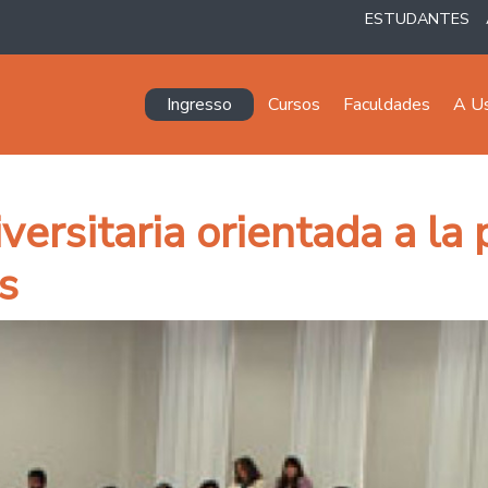
ESTUDANTES
Navegación principal
Ingresso
Cursos
Faculdades
A U
versitaria orientada a la
s