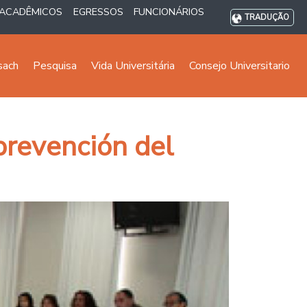
ACADÊMICOS
EGRESSOS
FUNCIONÁRIOS
TRADUÇÃO
sach
Pesquisa
Vida Universitária
Consejo Universitario
 prevención del