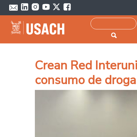
Passar para o conteúdo principal
Pesquisar
Crean Red Interuni
consumo de droga