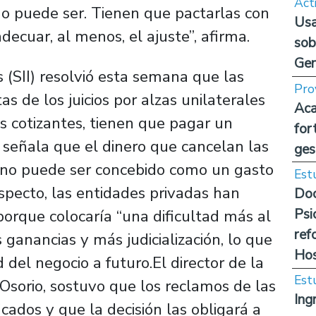
Act
 no puede ser. Tienen que pactarlas con
Usa
decuar, al menos, el ajuste”, afirma.
sob
Ge
 (SII) resolvió esta semana que las
Pro
s de los juicios por alzas unilaterales
Aca
us cotizantes, tienen que pagar un
for
o señala que el dinero que cancelan las
ges
os no puede ser concebido como un gasto
Est
especto, las entidades privadas han
Doc
Psi
 porque colocaría “una dificultad más al
ref
 ganancias y más judicialización, lo que
Hos
d del negocio a futuro.El director de la
Est
 Osorio, sostuvo que los reclamos de las
Ing
icados y que la decisión las obligará a