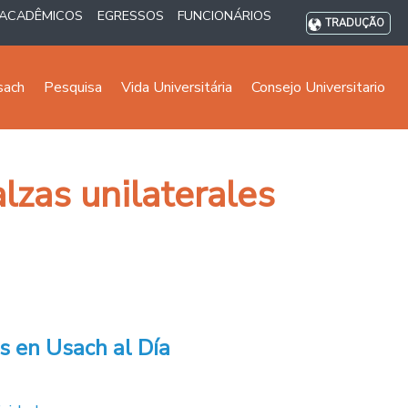
ACADÊMICOS
EGRESSOS
FUNCIONÁRIOS
TRADUÇÃO
sach
Pesquisa
Vida Universitária
Consejo Universitario
lzas unilaterales
s en Usach al Día