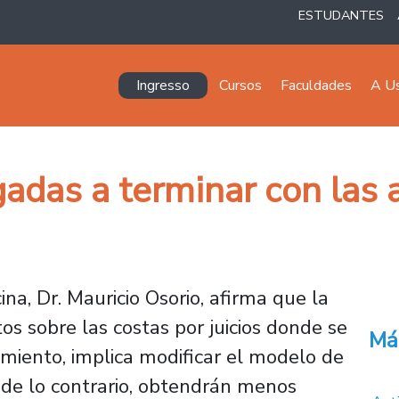
ESTUDANTES
Navegación principal
Ingresso
Cursos
Faculdades
A U
gadas a terminar con las a
ina, Dr. Mauricio Osorio, afirma que la
tos sobre las costas por juicios donde se
Má
imiento, implica modificar el modelo de
 de lo contrario, obtendrán menos