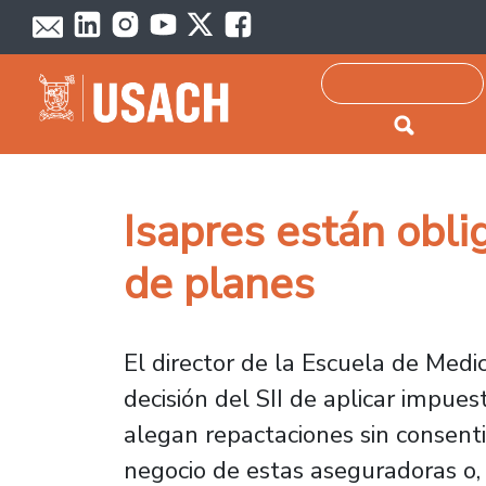
Passar para o conteúdo principal
Pesquisar
Isapres están obli
de planes
El director de la Escuela de Medic
decisión del SII de aplicar impues
alegan repactaciones sin consent
negocio de estas aseguradoras o,