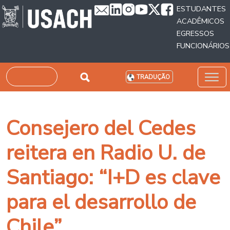
Passar para o conteúdo principal
ESTUDANTES
ACADÊMICOS
EGRESSOS
FUNCIONÁRIOS
Pesquisar
TRADUÇÃO
Consejero del Cedes
reitera en Radio U. de
Santiago: “I+D es clave
para el desarrollo de
Chile”