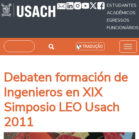
Passar para o conteúdo principal
ESTUDANTES
ACADÊMICOS
EGRESSOS
FUNCIONÁRIOS
Pesquisar
TRADUÇÃO
Debaten formación de
Ingenieros en XIX
Simposio LEO Usach
2011