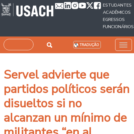
Passar para o conteúdo principal
ESTUDANTES
ACADÊMICOS
EGRESSOS
FUNCIONÁRIOS
Pesquisar
TRADUÇÃO
Servel advierte que
partidos políticos serán
disueltos si no
alcanzan un mínimo de
militantes “en al