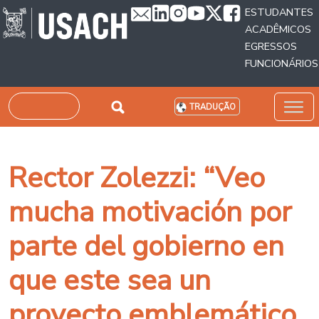
Passar para o conteúdo principal
ESTUDANTES
ACADÊMICOS
EGRESSOS
FUNCIONÁRIOS
Pesquisar
TRADUÇÃO
Rector Zolezzi: “Veo
mucha motivación por
parte del gobierno en
que este sea un
proyecto emblemático