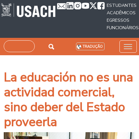
Passar para o conteúdo principal
ESTUDANTES
ACADÊMICOS
EGRESSOS
FUNCIONÁRIOS
Pesquisar
TRADUÇÃO
La educación no es una
actividad comercial,
sino deber del Estado
proveerla