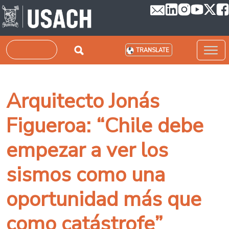
Skip to main content
Search
TRANSLATE
Arquitecto Jonás
Figueroa: “Chile debe
empezar a ver los
sismos como una
oportunidad más que
como catástrofe”