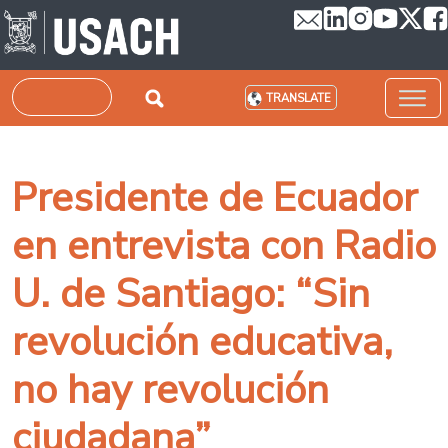
Skip to main content
Search
TRANSLATE
Presidente de Ecuador
en entrevista con Radio
U. de Santiago: “Sin
revolución educativa,
no hay revolución
ciudadana”