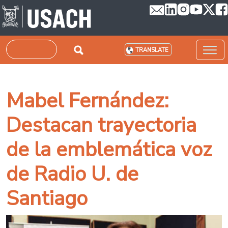
Skip to main content
Search
TRANSLATE
Mabel Fernández:
Destacan trayectoria
de la emblemática voz
de Radio U. de
Santiago