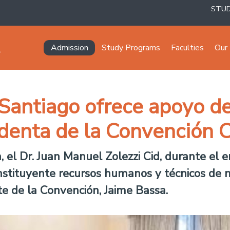
STU
Navegación principal
Admission
Study Programs
Faculties
Our 
 Santiago ofrece apoyo d
identa de la Convención 
el Dr. Juan Manuel Zolezzi Cid, durante el e
nstituyente recursos humanos y técnicos de nu
te de la Convención, Jaime Bassa.