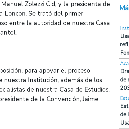
 Manuel Zolezzi Cid, y la presidenta de
Má
a Loncon. Se trató del primer
so entre la autoridad de nuestra Casa
Inst
antel.
Usa
ref
Fon
Aca
sposición, para apoyar el proceso
Dra
de nuestra Institución, además de los
de 
20
cialistas de nuestra Casa de Estudios.
epresidente de la Convención, Jaime
Est
Est
de 
Us