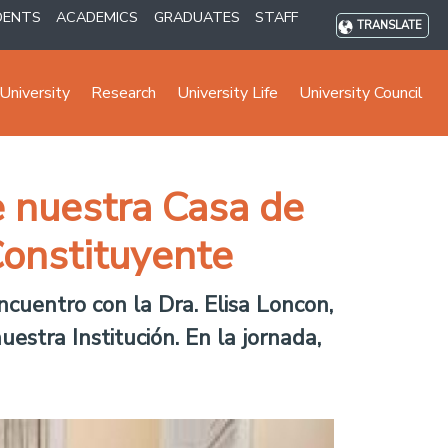
DENTS
ACADEMICS
GRADUATES
STAFF
TRANSLATE
University
Research
University Life
University Council
e nuestra Casa de
Constituyente
ncuentro con la Dra. Elisa Loncon,
estra Institución. En la jornada,