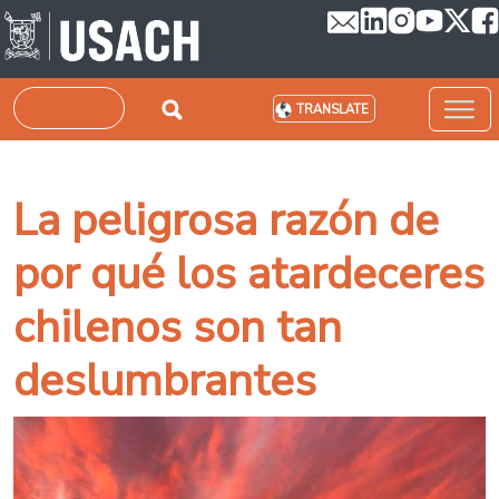
Skip to main content
Search
TRANSLATE
La peligrosa razón de
por qué los atardeceres
chilenos son tan
deslumbrantes