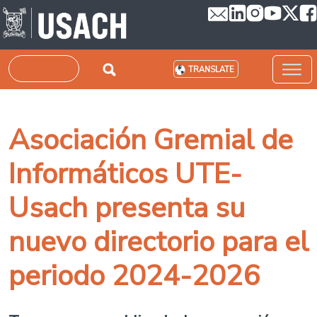
Skip to main content
Search
TRANSLATE
Asociación Gremial de
Informáticos UTE-
Usach presenta su
nuevo directorio para el
periodo 2024-2026