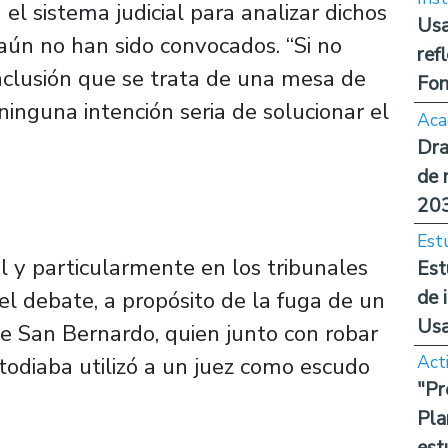
 el sistema judicial para analizar dichos
Usa
aún no han sido convocados. “Si no
ref
nclusión que se trata de una mesa de
Fon
ninguna intención seria de solucionar el
Aca
Dra
de 
20
Est
al y particularmente en los tribunales
Est
de 
 el debate, a propósito de la fuga de un
Us
de San Bernardo, quien junto con robar
Act
odiaba utilizó a un juez como escudo
"Pr
Pla
est