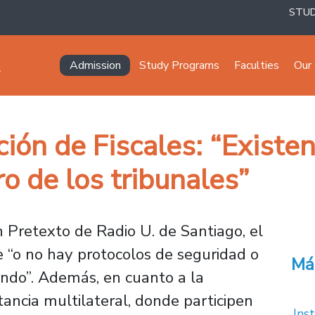
STU
Navegación principal
Admission
Study Programs
Faculties
Our 
ión de Fiscales: “Existe
o de los tribunales”
 Pretexto de Radio U. de Santiago, el
e “o no hay protocolos de seguridad o
Má
ando”. Además, en cuanto a la
tancia multilateral, donde participen
Inst