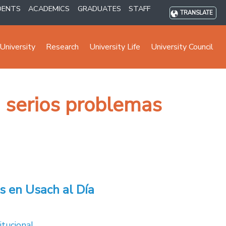
DENTS
ACADEMICS
GRADUATES
STAFF
TRANSLATE
University
Research
University Life
University Council
n serios problemas
s en Usach al Día
itucional