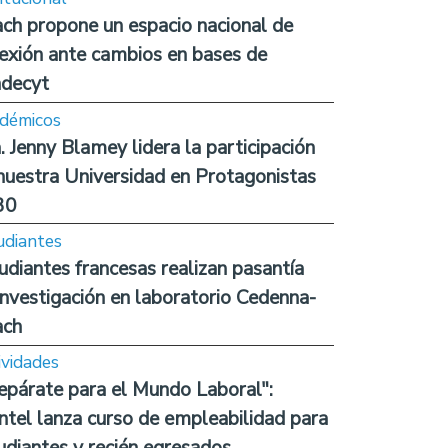
ch propone un espacio nacional de
lexión ante cambios en bases de
decyt
démicos
. Jenny Blamey lidera la participación
nuestra Universidad en Protagonistas
30
udiantes
udiantes francesas realizan pasantía
investigación en laboratorio Cedenna-
ach
ividades
epárate para el Mundo Laboral":
ntel lanza curso de empleabilidad para
udiantes y recién egresados