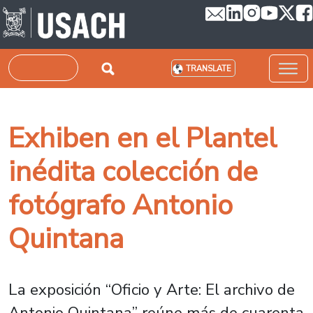
Skip to main content
Search
TRANSLATE
Exhiben en el Plantel
inédita colección de
fotógrafo Antonio
Quintana
La exposición “Oficio y Arte: El archivo de
Antonio Quintana” reúne más de cuarenta