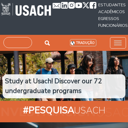
Passar para o conteúdo principal
ESTUDANTES
ACADÊMICOS
EGRESSOS
FUNCIONÁRIOS
Pesquisar
TRADUÇÃO
Study at Usach! Discover our 72
undergraduate programs
#PESQUISA
USACH