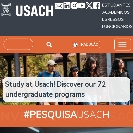
Passar para o conteúdo principal
ESTUDANTES
ACADÊMICOS
EGRESSOS
FUNCIONÁRIOS
Pesquisar
TRADUÇÃO
Study at Usach! Discover our 72
undergraduate programs
#PESQUISA
USACH