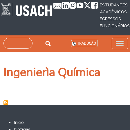
Passar para o conteúdo principal
ESTUDANTES
ACADÊMICOS
EGRESSOS
FUNCIONÁRIOS
Pesquisar
TRADUÇÃO
Ingenierìa Química
Footer 2
Inicio
Noticias